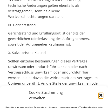
technische Änderungen gelten ebenfalls als
vertragsgemäß, soweit sie keine
Wertverschlechterungen darstellen.
IX. Gerichtsstand
Gerichtsstand und Erfüllungsort ist der Sitz der
gewerblichen Niederlassung des Auftragnehmers,
soweit der Auftraggeber Kaufmann ist.
X. Salvatorische Klausel
Sollten einzelne Bestimmungen dieses Vertrages
unwirksam oder undurchführbar sein oder nach
Vertragsschluss unwirksam oder undurchführbar
werden, bleibt davon die Wirksamkeit des Vertrages im
Übrigen unberührt. An die Stelle der unwirksamen oder
undurchführbaren Bestimmung soll diejenige wirksame
Cookie-Zustimmung
und durchführbare Regelung treten, deren Wirkungen
verwalten
der wirtschaftlichen Zielsetzung am nächsten kommen,
die die Vertragsparteien mit der unwirksamen bzw.
Um dir ein optimales Erlebnis zu bieten, verwenden wir Technologien wie